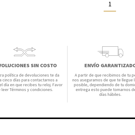
1
VOLUCIONES SIN COSTO
ENVÍO GARANTIZAD
ra política de devoluciones te da
A partir de que recibimos de tu p
a cinco días para contactarnos a
nos aseguramos de que te llegue l
el día en que recibes tu reloj. Favor
posible, dependiendo de tu domic
 leer Términos y condiciones.
entrega esto puede tomarnos de
días hábiles.