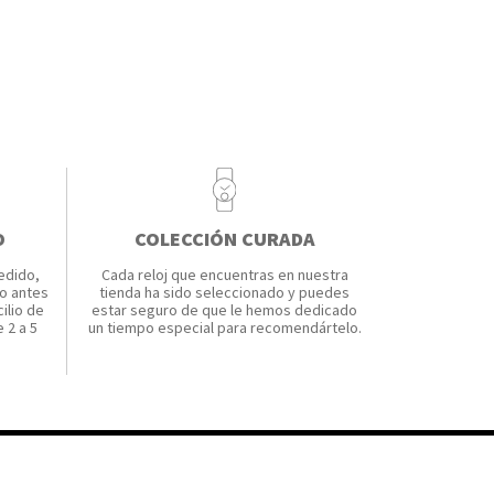
O
COLECCIÓN CURADA
edido,
Cada reloj que encuentras en nuestra
o antes
tienda ha sido seleccionado y puedes
ilio de
estar seguro de que le hemos dedicado
 2 a 5
un tiempo especial para recomendártelo.