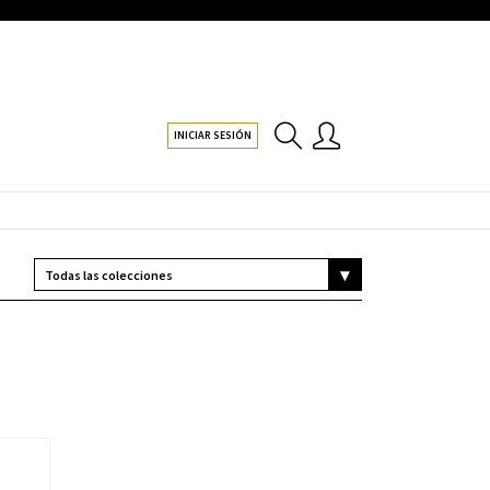
INICIAR SESIÓN
ARRAY

(

    [0] => STDCLASS OBJECT

        (

            [POST_COUNT] => 1

            [META_VALUE] => T-CLASSIC

        )

    [1] => STDCLASS OBJECT
