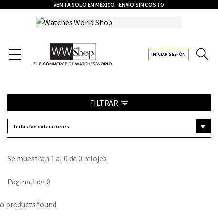
VENTA SOLO EN MÉXICO - ENVÍO SIN COSTO
INICIAR SESIÓN
FILTRAR
HYPERCHROME AUTOMATIC DIAMONDS R32157152
ARRAY

Se muestran 1 al 0 de 0 relojes
(

Todas las ediciones
    [0] => STDCLASS OBJECT

        (

Pagina 1 de 0
            [POST_COUNT] => 1

            [META_VALUE] => HYPERCHROME

RANGO DE PRECIO
o products found
        )

Todos los precios