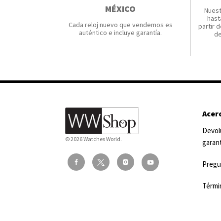
MÉXICO
Nuest
hast
Cada reloj nuevo que vendemos es
partir d
auténtico e incluye garantía.
de
Acer
Devol
© 2026 Watches World.
garan
Pregu
Térmi