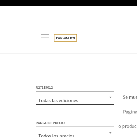
PODCAST WW
R27115012
Se mue
Todas las ediciones
Pagina
RANGO DE PRECIO
o produc
Todos los precios