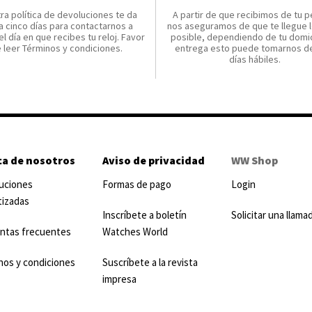
ra política de devoluciones te da
A partir de que recibimos de tu p
a cinco días para contactarnos a
nos aseguramos de que te llegue l
el día en que recibes tu reloj. Favor
posible, dependiendo de tu domic
 leer Términos y condiciones.
entrega esto puede tomarnos de
días hábiles.
ca de nosotros
Aviso de privacidad
WW Shop
uciones
Formas de pago
Login
tizadas
Inscríbete a boletín
Solicitar una llama
ntas frecuentes
Watches World
nos y condiciones
Suscríbete a la revista
impresa