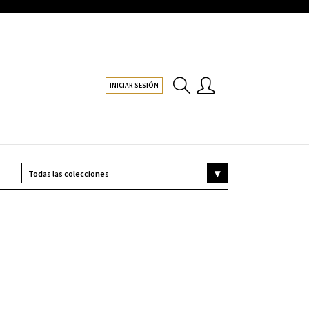
INICIAR SESIÓN
ARRAY

(

    [0] => STDCLASS OBJECT

        (

            [POST_COUNT] => 1

            [META_VALUE] => TRUE

        )
