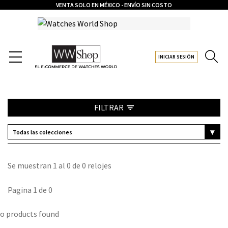
VENTA SOLO EN MÉXICO - ENVÍO SIN COSTO
INICIAR SESIÓN
FILTRAR
TISSOT SEASTAR 1000 T1202102205101
ARRAY

Se muestran 1 al 0 de 0 relojes
(

Todas las ediciones
    [0] => STDCLASS OBJECT

        (

Pagina 1 de 0
            [POST_COUNT] => 1

            [META_VALUE] => SEASTAR

RANGO DE PRECIO
o products found
        )

Todos los precios