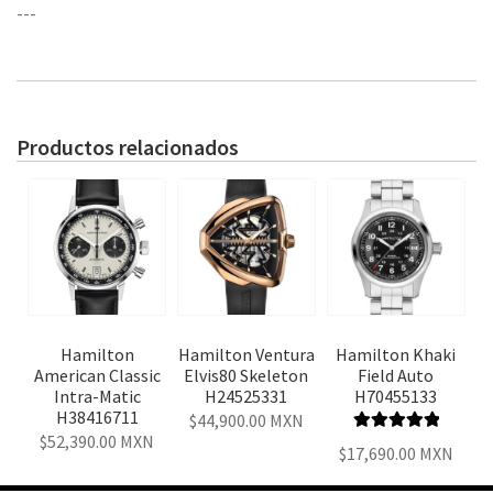
---
Productos relacionados
Hamilton
Hamilton Ventura
Hamilton Khaki
American Classic
Elvis80 Skeleton
Field Auto
Intra-Matic
H24525331
H70455133
H38416711
44,900.00
MXN
52,390.00
MXN
Valorado en
17,690.00
MXN
5.00
de 5