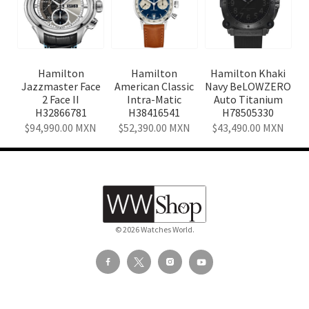
Hamilton
Hamilton
Hamilton Khaki
Jazzmaster Face
American Classic
Navy BeLOWZERO
2 Face II
Intra-Matic
Auto Titanium
H32866781
H38416541
H78505330
94,990.00
MXN
52,390.00
MXN
43,490.00
MXN
© 2026 Watches World.