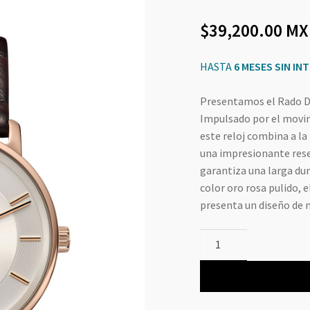
39,200.00
MX
HASTA
6 MESES SIN IN
Presentamos el Rado D
Impulsado por el movi
este reloj combina a la
una impresionante rese
garantiza una larga du
color oro rosa pulido,
presenta un diseño de 
DiaMaster
Thinline
Automatic
cantidad