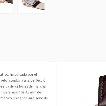
tico: Impulsado por el
reloj combina a la perfección
eserva de 72 horas de marcha
o en Ceramos™ de 41 mm de
tomático presenta un diseño de