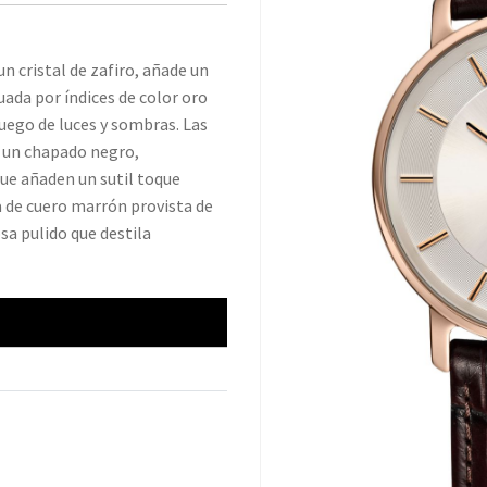
un cristal de zafiro, añade un
uada por índices de color oro
uego de luces y sombras. Las
n un chapado negro,
que añaden un sutil toque
a de cuero marrón provista de
sa pulido que destila