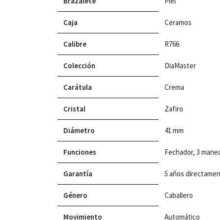
Brazalete
Piel
Caja
Ceramos
Calibre
R766
Colección
DiaMaster
Carátula
Crema
Cristal
Zafiro
Diámetro
41 mm
Funciones
Fechador, 3 manec
Garantía
5 años directame
Género
Caballero
Movimiento
Automático